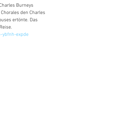
Charles Burneys 
Chorales den Charles 
ouses ertönte. Das 
Reise.
b-ybfnh-expde