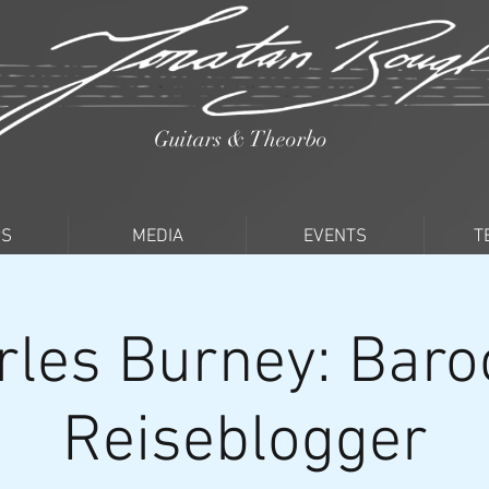
Guitars & Theorbo
PS
MEDIA
EVENTS
T
rles Burney: Baro
Reiseblogger