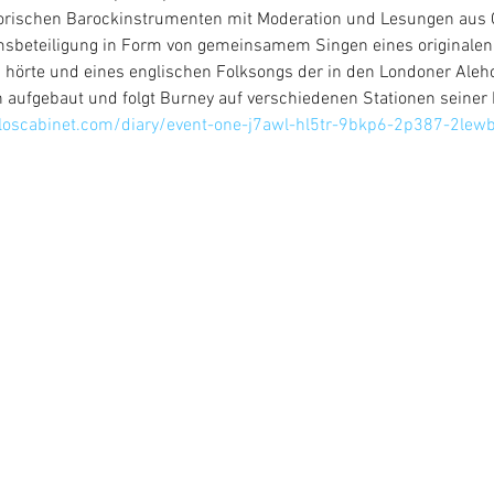
storischen Barockinstrumenten mit Moderation und Lesungen aus 
sbeteiligung in Form von gemeinsamem Singen eines originalen 
s hörte und eines englischen Folksongs der in den Londoner Aleh
aufgebaut und folgt Burney auf verschiedenen Stationen seiner 
loscabinet.com/diary/event-one-j7awl-hl5tr-9bkp6-2p387-2lew