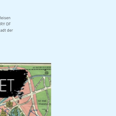
Reisen
ORY OF
adt der